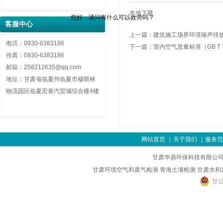
本地下载
您好，请问有什么可以效劳吗？
客服中心
上一篇：
建筑施工场界环境噪声排放标准
电话：0930-6383186
下一篇：
室内空气质量标准（GB T 18
传真：0930-6383186
邮箱：258212635@qq.com
地址：甘肃省临夏州临夏市穆斯林
物流园区临夏宏泰汽贸城综合楼4楼
网站首页
|
关于我们
|
服务范
甘肃华鼎环保科技有限公司
甘肃环境空气和废气检测
青海土壤检测
甘肃水和
甘公