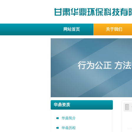
网站首页
关于我们
华鼎资质
华鼎简介
华鼎历程
甘肃华鼎环保科技有限公司