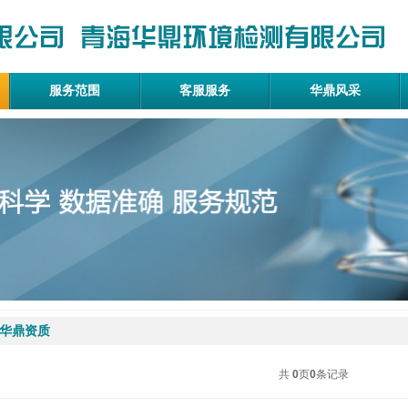
服务范围
客服服务
华鼎风采
华鼎资质
共
0
页
0
条记录