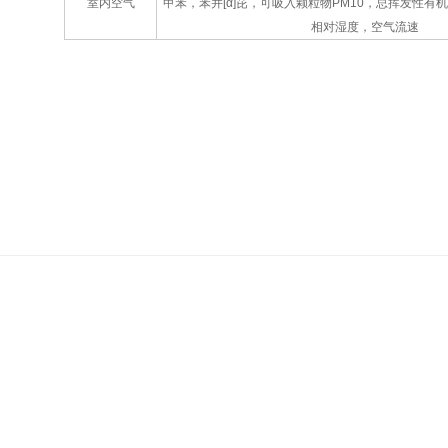
室内空气
甲苯，苯并[α]芘，可吸入颗粒物PM10，总挥发性有
相对湿度，空气流速